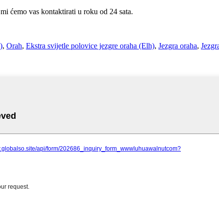
 mi ćemo vas kontaktirati u roku od 24 sata.
)
,
Orah
,
Ekstra svijetle polovice jezgre oraha (Elh)
,
Jezgra oraha
,
Jezgr