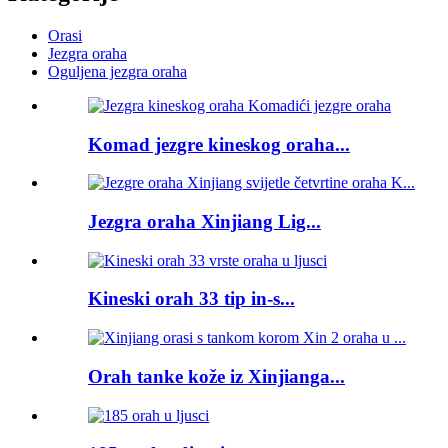
Orasi
Jezgra oraha
Oguljena jezgra oraha
Komad jezgre kineskog oraha...
Jezgra oraha Xinjiang Lig...
Kineski orah 33 tip in-s...
Orah tanke kože iz Xinjianga...