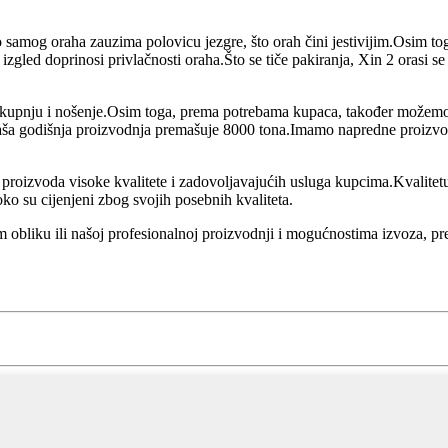
 samog oraha zauzima polovicu jezgre, što orah čini jestivijim.Osim tog
p izgled doprinosi privlačnosti oraha.Što se tiče pakiranja, Xin 2 orasi
 kupnju i nošenje.Osim toga, prema potrebama kupaca, također možemo p
, naša godišnja proizvodnja premašuje 8000 tona.Imamo napredne proizvo
roizvoda visoke kvalitete i zadovoljavajućih usluga kupcima.Kvalitetu
o su cijenjeni zbog svojih posebnih kvaliteta.
pom obliku ili našoj profesionalnoj proizvodnji i mogućnostima izvoza,