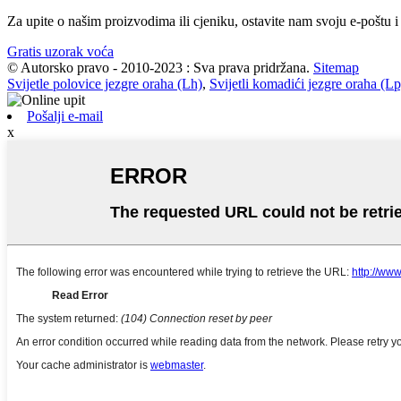
Za upite o našim proizvodima ili cjeniku, ostavite nam svoju e-poštu i
Gratis uzorak voća
© Autorsko pravo - 2010-2023 : Sva prava pridržana.
Sitemap
Svijetle polovice jezgre oraha (Lh)
,
Svijetli komadići jezgre oraha (Lp
Pošalji e-mail
x