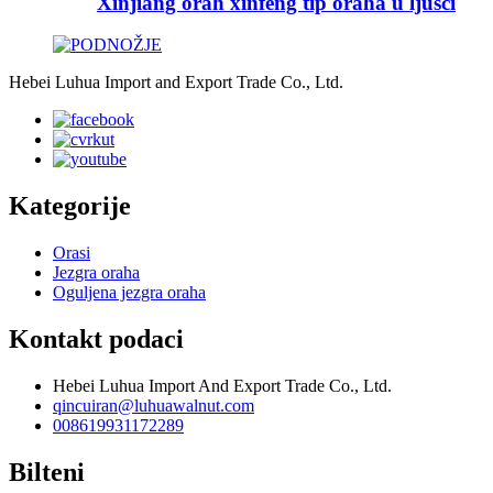
Xinjiang orah xinfeng tip oraha u ljusci
Hebei Luhua Import and Export Trade Co., Ltd.
Kategorije
Orasi
Jezgra oraha
Oguljena jezgra oraha
Kontakt podaci
Hebei Luhua Import And Export Trade Co., Ltd.
qincuiran@luhuawalnut.com
008619931172289
Bilteni