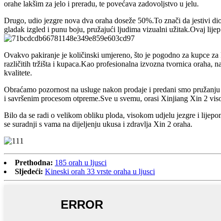
orahe lakšim za jelo i preradu, te povećava zadovoljstvo u jelu.
Drugo, udio jezgre nova dva oraha doseže 50%.To znači da jestivi dio
gladak izgled i punu boju, pružajući ljudima vizualni užitak.Ovaj lije
Ovakvo pakiranje je količinski umjereno, što je pogodno za kupce za
različitih tržišta i kupaca.Kao profesionalna izvozna tvornica oraha
kvalitete.
Obraćamo pozornost na usluge nakon prodaje i predani smo pružanju p
i savršenim procesom otpreme.Sve u svemu, orasi Xinjiang Xin 2 visok
Bilo da se radi o velikom obliku ploda, visokom udjelu jezgre i lije
se suradnji s vama na dijeljenju ukusa i zdravlja Xin 2 oraha.
Prethodna:
185 orah u ljusci
Sljedeći:
Kineski orah 33 vrste oraha u ljusci