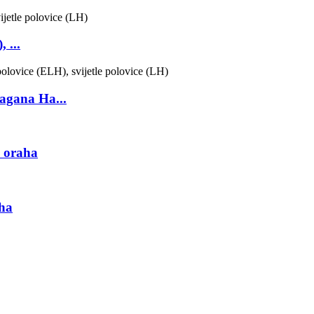
 ...
lagana Ha...
e oraha
aha