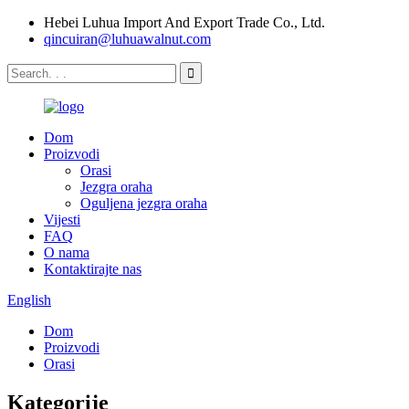
Hebei Luhua Import And Export Trade Co., Ltd.
qincuiran@luhuawalnut.com
Dom
Proizvodi
Orasi
Jezgra oraha
Oguljena jezgra oraha
Vijesti
FAQ
O nama
Kontaktirajte nas
English
Dom
Proizvodi
Orasi
Kategorije