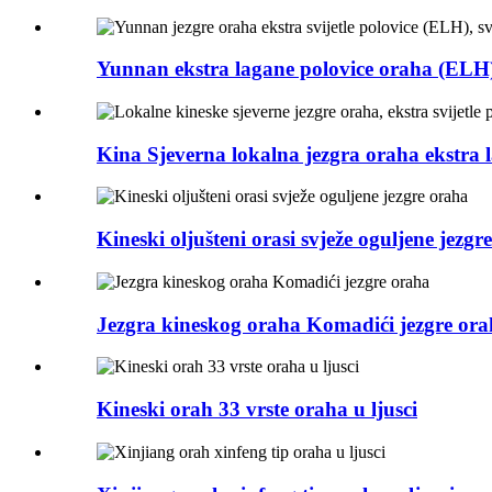
Yunnan ekstra lagane polovice oraha (ELH),
Kina Sjeverna lokalna jezgra oraha ekstra 
Kineski oljušteni orasi svježe oguljene jezgr
Jezgra kineskog oraha Komadići jezgre or
Kineski orah 33 vrste oraha u ljusci