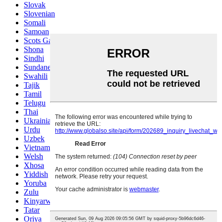
Slovak
Slovenian
Somali
Samoan
Scots Gaelic
Shona
Sindhi
Sundanese
Swahili
Tajik
Tamil
Telugu
Thai
Ukrainian
Urdu
Uzbek
Vietnamese
Welsh
Xhosa
Yiddish
Yoruba
Zulu
Kinyarwanda
Tatar
Oriya