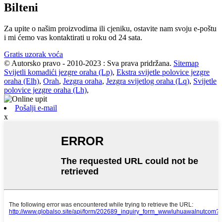
Bilteni
Za upite o našim proizvodima ili cjeniku, ostavite nam svoju e-poštu
i mi ćemo vas kontaktirati u roku od 24 sata.
Gratis uzorak voća
© Autorsko pravo - 2010-2023 : Sva prava pridržana.
Sitemap
Svijetli komadići jezgre oraha (Lp)
,
Ekstra svijetle polovice jezgre
oraha (Elh)
,
Orah
,
Jezgra oraha
,
Jezgra svijetlog oraha (Lq)
,
Svijetle
polovice jezgre oraha (Lh)
,
Pošalji e-mail
x