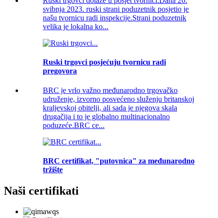
Ruski trgovci dolaze u posjet tvornici.Dana 20.
svibnja 2023. ruski strani poduzetnik posjetio je
našu tvornicu radi inspekcije.Strani poduzetnik
velika je lokalna ko...
Ruski trgovci posjećuju tvornicu radi
pregovora
BRC je vrlo važno međunarodno trgovačko
udruženje, izvorno posvećeno služenju britanskoj
kraljevskoj obitelji, ali sada je njegova skala
drugačija i to je globalno multinacionalno
poduzeće.BRC ce...
BRC certifikat, "putovnica" za međunarodno
tržište
Naši certifikati