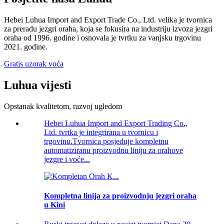
Hebei Luhua Import and Export Trade Co., Ltd. velika je tvornica
za preradu jezgri oraha, koja se fokusira na industriju izvoza jezgri
oraha od 1996. godine i osnovala je tvrtku za vanjsku trgovinu
2021. godine.
Gratis uzorak voća
Luhua vijesti
Opstanak kvalitetom, razvoj ugledom
Hebei Luhua Import and Export Trading Co.,
Ltd. tvrtka je integrirana u tvornicu i
trgovinu.Tvornica posjeduje kompletnu
automatiziranu proizvodnu liniju za orahove
jezgre i voće...
Kompletna linija za proizvodnju jezgri oraha
u Kini