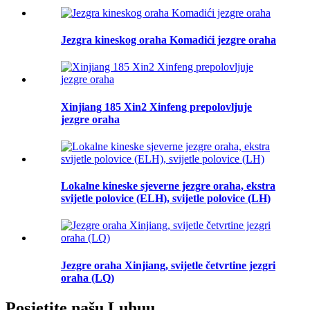
Jezgra kineskog oraha Komadići jezgre oraha
Xinjiang 185 Xin2 Xinfeng prepolovljuje
jezgre oraha
Lokalne kineske sjeverne jezgre oraha, ekstra
svijetle polovice (ELH), svijetle polovice (LH)
Jezgre oraha Xinjiang, svijetle četvrtine jezgri
oraha (LQ)
Posjetite našu Luhuu