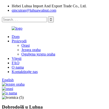
Hebei Luhua Import And Export Trade Co., Ltd.
qincuiran@luhuawalnut.com
Dom
Proizvodi
Orasi
Jezgra oraha
Oguljena jezgra oraha
Vijesti
FAQ
O nama
Kontaktirajte nas
English
Dobrodošli u Luhua